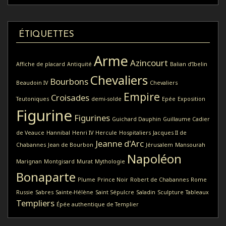
ÉTIQUETTES
Arme
Azincourt
Affiche de placard
Antiquité
Balian d’Ibelin
Chevaliers
Bourbons
Beaudoin IV
Chevaliers
Empire
Croisades
Teutoniques
demi-solde
Epée
Exposition
Figurine
Figurines
Guichard Dauphin
Guillaume Cadier
de Veauce
Hannibal
Henri IV
Hercule
Hospitaliers
Jacques II de
Jeanne d'Arc
Chabannes
Jean de Bourbon
Jérusalem
Mansourah
Napoléon
Marignan
Montgisard
Murat
Mythologie
Bonaparte
Plume
Prince Noir
Robert de Chabannes
Rome
Russie
Sabres
Sainte-Hélène
Saint Sépulcre
Saladin
Sculpture
Tableaux
Templiers
Épée authentique de Templier