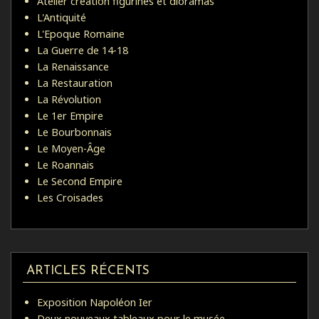
Atelier création figurines et dioramas
L'Antiquité
L'Epoque Romaine
La Guerre de 14-18
La Renaissance
La Restauration
La Révolution
Le 1er Empire
Le Bourbonnais
Le Moyen-Âge
Le Roannais
Le Second Empire
Les Croisades
ARTICLES RÉCENTS
Exposition Napoléon Ier
Deux nouveaux tableaux pour le musée