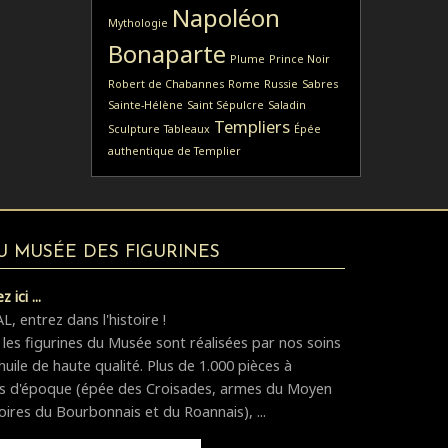
Napoléon
Mythologie
Bonaparte
Plume
Prince Noir
Robert de Chabannes
Rome
Russie
Sabres
Sainte-Hélène
Saint Sépulcre
Saladin
Templiers
Sculpture
Tableaux
Épée
authentique de Templier
DU MUSÉE DES FIGURINES
 ici ...
 entrez dans l'histoire !
 les figurines du Musée sont réalisées par nos soins
huile de haute qualité. Plus de 1.000 pièces à
es d'époque (épée des Croisades, armes du Moyen
oires du Bourbonnais et du Roannais), ...