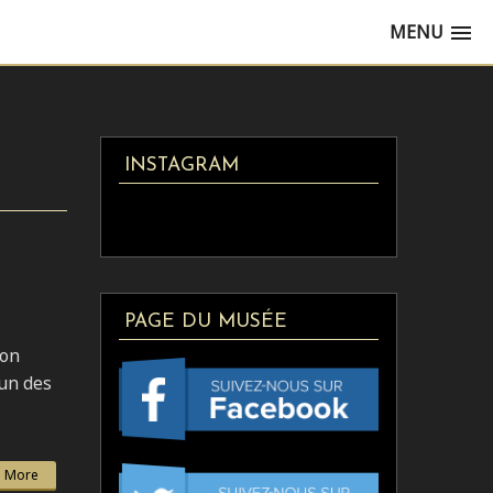
MENU
INSTAGRAM
PAGE DU MUSÉE
éon
’un des
 More