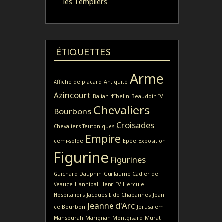
les Templiers
ÉTIQUETTES
Arme
Affiche de placard
Antiquité
Azincourt
Balian d’Ibelin
Beaudoin IV
Chevaliers
Bourbons
Croisades
Chevaliers Teutoniques
Empire
demi-solde
Epée
Exposition
Figurine
Figurines
Guichard Dauphin
Guillaume Cadier de
Veauce
Hannibal
Henri IV
Hercule
Hospitaliers
Jacques II de Chabannes
Jean
Jeanne d'Arc
de Bourbon
Jérusalem
Mansourah
Marignan
Montgisard
Murat