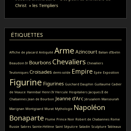
Christ » les Templiers
ÉTIQUETTES
Arme
Azincourt
Affiche de placard
Antiquité
Balian d’Ibelin
Chevaliers
Bourbons
Beaudoin IV
Chevaliers
Empire
Croisades
Teutoniques
demi-solde
Epée
Exposition
Figurine
Figurines
Guichard Dauphin
Guillaume Cadier
de Veauce
Hannibal
Henri IV
Hercule
Hospitaliers
Jacques II de
Jeanne d'Arc
Chabannes
Jean de Bourbon
Jérusalem
Mansourah
Napoléon
Marignan
Montgisard
Murat
Mythologie
Bonaparte
Plume
Prince Noir
Robert de Chabannes
Rome
Russie
Sabres
Sainte-Hélène
Saint Sépulcre
Saladin
Sculpture
Tableaux