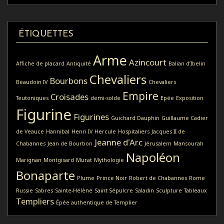
ÉTIQUETTES
Arme
Azincourt
Affiche de placard
Antiquité
Balian d’Ibelin
Chevaliers
Bourbons
Beaudoin IV
Chevaliers
Empire
Croisades
Teutoniques
demi-solde
Epée
Exposition
Figurine
Figurines
Guichard Dauphin
Guillaume Cadier
de Veauce
Hannibal
Henri IV
Hercule
Hospitaliers
Jacques II de
Jeanne d'Arc
Chabannes
Jean de Bourbon
Jérusalem
Mansourah
Napoléon
Marignan
Montgisard
Murat
Mythologie
Bonaparte
Plume
Prince Noir
Robert de Chabannes
Rome
Russie
Sabres
Sainte-Hélène
Saint Sépulcre
Saladin
Sculpture
Tableaux
Templiers
Épée authentique de Templier