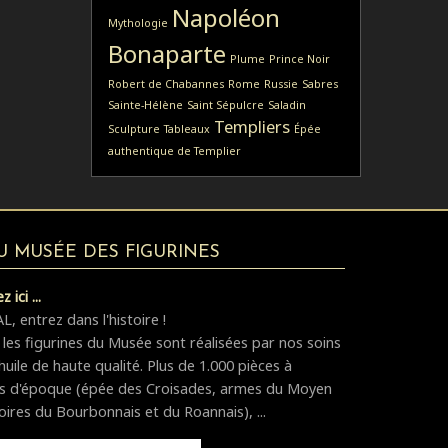
Napoléon
Mythologie
Bonaparte
Plume
Prince Noir
Robert de Chabannes
Rome
Russie
Sabres
Sainte-Hélène
Saint Sépulcre
Saladin
Templiers
Sculpture
Tableaux
Épée
authentique de Templier
DU MUSÉE DES FIGURINES
 ici ...
 entrez dans l'histoire !
 les figurines du Musée sont réalisées par nos soins
huile de haute qualité. Plus de 1.000 pièces à
es d'époque (épée des Croisades, armes du Moyen
oires du Bourbonnais et du Roannais), ...