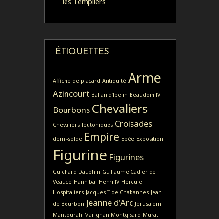
les Templiers
ÉTIQUETTES
Arme
Affiche de placard
Antiquité
Azincourt
Balian d’Ibelin
Beaudoin IV
Chevaliers
Bourbons
Croisades
Chevaliers Teutoniques
Empire
demi-solde
Epée
Exposition
Figurine
Figurines
Guichard Dauphin
Guillaume Cadier de
Veauce
Hannibal
Henri IV
Hercule
Hospitaliers
Jacques II de Chabannes
Jean
Jeanne d'Arc
de Bourbon
Jérusalem
Mansourah
Marignan
Montgisard
Murat