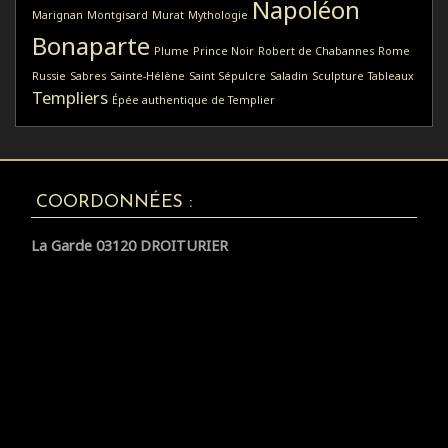
Napoléon
Marignan
Montgisard
Murat
Mythologie
Bonaparte
Plume
Prince Noir
Robert de Chabannes
Rome
Russie
Sabres
Sainte-Hélène
Saint Sépulcre
Saladin
Sculpture
Tableaux
Templiers
Épée authentique de Templier
COORDONNÉES :
La Garde 03120 DROITURIER