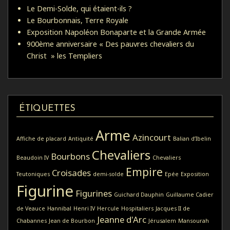
Le Demi-Solde, qui étaient-ils ?
Le Bourbonnais, Terre Royale
Exposition Napoléon Bonaparte et la Grande Armée
900ème anniversaire « Des pauvres chevaliers du
Christ » les Templiers
ÉTIQUETTES
Arme
Azincourt
Affiche de placard
Antiquité
Balian d’Ibelin
Chevaliers
Bourbons
Beaudoin IV
Chevaliers
Empire
Croisades
Teutoniques
demi-solde
Epée
Exposition
Figurine
Figurines
Guichard Dauphin
Guillaume Cadier
de Veauce
Hannibal
Henri IV
Hercule
Hospitaliers
Jacques II de
Jeanne d'Arc
Chabannes
Jean de Bourbon
Jérusalem
Mansourah