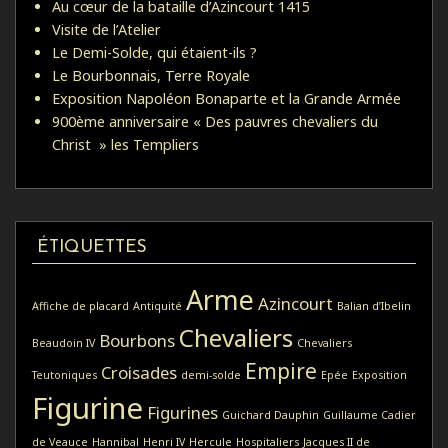
Au cœur de la bataille d’Azincourt 1415
Visite de l’Atelier
Le Demi-Solde, qui étaient-ils ?
Le Bourbonnais, Terre Royale
Exposition Napoléon Bonaparte et la Grande Armée
900ème anniversaire « Des pauvres chevaliers du
Christ » les Templiers
ÉTIQUETTES
Arme
Azincourt
Affiche de placard
Antiquité
Balian d’Ibelin
Chevaliers
Bourbons
Beaudoin IV
Chevaliers
Empire
Croisades
Teutoniques
demi-solde
Epée
Exposition
Figurine
Figurines
Guichard Dauphin
Guillaume Cadier
de Veauce
Hannibal
Henri IV
Hercule
Hospitaliers
Jacques II de