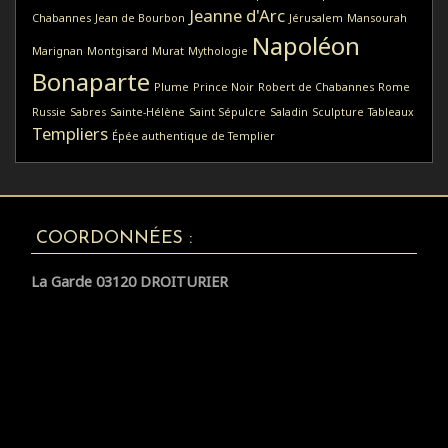
Jeanne d'Arc
Chabannes
Jean de Bourbon
Jérusalem
Mansourah
Napoléon
Marignan
Montgisard
Murat
Mythologie
Bonaparte
Plume
Prince Noir
Robert de Chabannes
Rome
Russie
Sabres
Sainte-Hélène
Saint Sépulcre
Saladin
Sculpture
Tableaux
Templiers
Épée authentique de Templier
COORDONNÉES :
La Garde 03120 DROITURIER