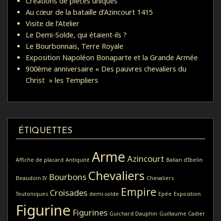
Créations de pièces uniques
Au cœur de la bataille d’Azincourt 1415
Visite de l’Atelier
Le Demi-Solde, qui étaient-ils ?
Le Bourbonnais, Terre Royale
Exposition Napoléon Bonaparte et la Grande Armée
900ème anniversaire « Des pauvres chevaliers du
Christ » les Templiers
ÉTIQUETTES
Arme
Azincourt
Affiche de placard
Antiquité
Balian d’Ibelin
Chevaliers
Bourbons
Beaudoin IV
Chevaliers
Empire
Croisades
Teutoniques
demi-solde
Epée
Exposition
Figurine
Figurines
Guichard Dauphin
Guillaume Cadier