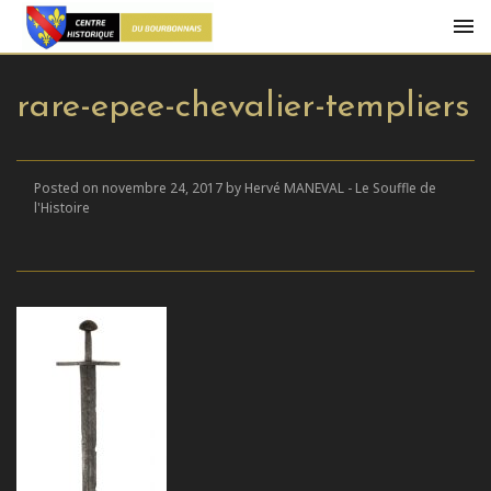
rare-epee-chevalier-templiers
Posted on novembre 24, 2017 by Hervé MANEVAL - Le Souffle de
l'Histoire