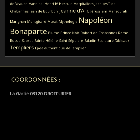
de Veauce
Hannibal
Henri IV
Hercule
Hospitaliers
Jacques II de
Jeanne d'Arc
Chabannes
Jean de Bourbon
Jérusalem
Mansourah
Napoléon
Marignan
Montgisard
Murat
Mythologie
Bonaparte
Plume
Prince Noir
Robert de Chabannes
Rome
Russie
Sabres
Sainte-Hélène
Saint Sépulcre
Saladin
Sculpture
Tableaux
Templiers
Épée authentique de Templier
COORDONNÉES :
La Garde 03120 DROITURIER