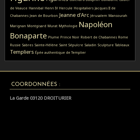
de Veauce
Hannibal
Henri IV
Hercule
Hospitaliers
Jacques II de
Jeanne d'Arc
Chabannes
Jean de Bourbon
Jérusalem
Mansourah
Napoléon
Marignan
Montgisard
Murat
Mythologie
Bonaparte
Plume
Prince Noir
Robert de Chabannes
Rome
Russie
Sabres
Sainte-Hélène
Saint Sépulcre
Saladin
Sculpture
Tableaux
Templiers
Épée authentique de Templier
COORDONNÉES :
La Garde 03120 DROITURIER