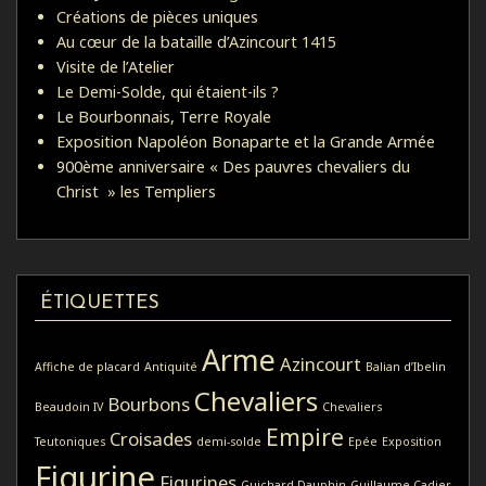
Créations de pièces uniques
Au cœur de la bataille d’Azincourt 1415
Visite de l’Atelier
Le Demi-Solde, qui étaient-ils ?
Le Bourbonnais, Terre Royale
Exposition Napoléon Bonaparte et la Grande Armée
900ème anniversaire « Des pauvres chevaliers du
Christ » les Templiers
ÉTIQUETTES
Arme
Azincourt
Affiche de placard
Antiquité
Balian d’Ibelin
Chevaliers
Bourbons
Beaudoin IV
Chevaliers
Empire
Croisades
Teutoniques
demi-solde
Epée
Exposition
Figurine
Figurines
Guichard Dauphin
Guillaume Cadier