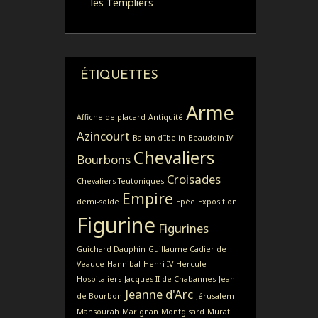
les Templiers
ÉTIQUETTES
Arme
Affiche de placard
Antiquité
Azincourt
Balian d’Ibelin
Beaudoin IV
Chevaliers
Bourbons
Croisades
Chevaliers Teutoniques
Empire
demi-solde
Epée
Exposition
Figurine
Figurines
Guichard Dauphin
Guillaume Cadier de
Veauce
Hannibal
Henri IV
Hercule
Hospitaliers
Jacques II de Chabannes
Jean
Jeanne d'Arc
de Bourbon
Jérusalem
Mansourah
Marignan
Montgisard
Murat