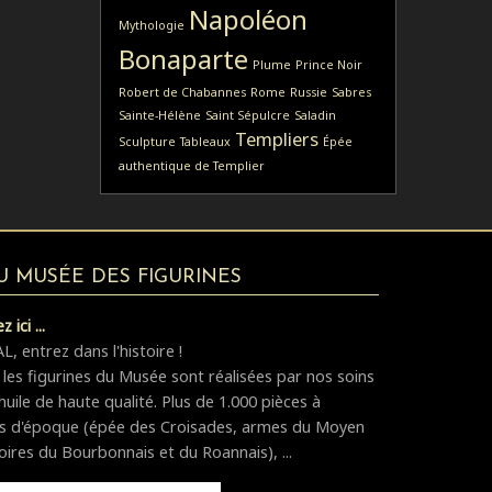
Napoléon
Mythologie
Bonaparte
Plume
Prince Noir
Robert de Chabannes
Rome
Russie
Sabres
Sainte-Hélène
Saint Sépulcre
Saladin
Templiers
Sculpture
Tableaux
Épée
authentique de Templier
DU MUSÉE DES FIGURINES
 ici ...
 entrez dans l'histoire !
 les figurines du Musée sont réalisées par nos soins
huile de haute qualité. Plus de 1.000 pièces à
es d'époque (épée des Croisades, armes du Moyen
oires du Bourbonnais et du Roannais), ...